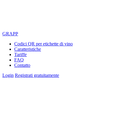
GRAPP
Codici QR per etichette di vino
Caratteristiche
Tariffe
FAQ
Contatto
Login
Registrati gratuitamente